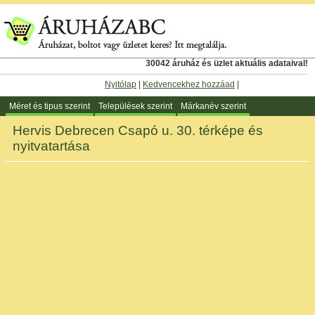
30042 áruház és üzlet aktuális adataival!
Nyitólap
|
Kedvencekhez hozzáad
|
Méret és tipus szerint
Települések szerint
Márkanév szerint
Hervis Debrecen Csapó u. 30. térképe és
nyitvatartása