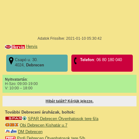
Adatok Frissítve: 2021-01-10 05:30:42
Hervis
Csapó u. 30.
Telefon
: 06 80 180 040
4024,
Debrecen
Nyitvatartás
:
H-Szo: 09:00-19:00
V: 10:00 – 18:00
Hibát talált? Kérjük jelezze.
További Debreceni áruházak, boltok:
SPAR Debrecen Ötvenhatosok tere 6/a
Obi Debrecen Kishatár u.7
DM Debrecen
Profi Debrecen Ötvenhatosok tere 5/b.