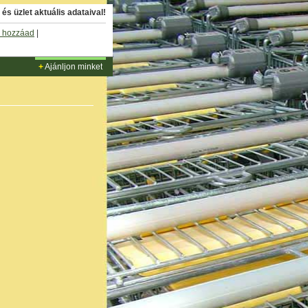
és üzlet aktuális adataival!
 hozzáad
|
+
Ajánljon minket