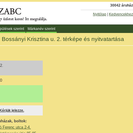
30042 áruház 
Nyitólap
|
Kedvencekhez
pülések szerint
Márkanév szerint
 Bossányi Krisztina u. 2. térképe és nyitvatartása
2.
40
 Kérjük jelezze.
uházak, boltok:
tó Ferenc utca 2-4.