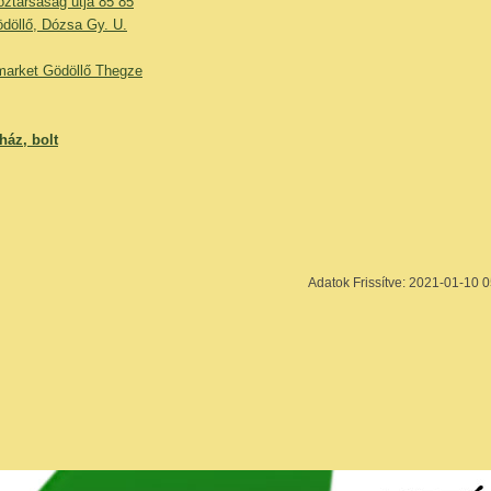
ztársaság útja 85 85
döllő, Dózsa Gy. U.
arket Gödöllő Thegze
ház, bolt
Adatok Frissítve: 2021-01-10 