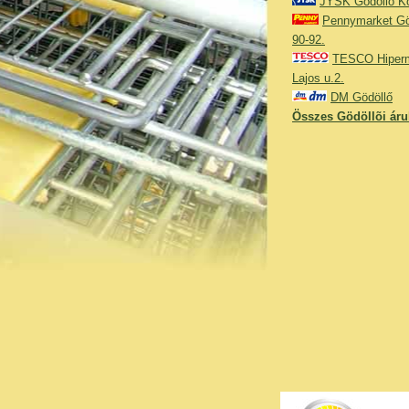
JYSK Gödöllő Kö
Pennymarket Gö
90-92.
TESCO Hiperm
Lajos u.2.
DM Gödöllő
Összes Gödöllõi áru