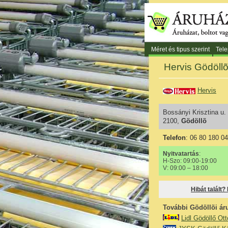
Méret és tipus szerint
Tele
Hervis Gödöllõ
Hervis
Bossányi Krisztina u. 
2100,
Gödöllõ
Telefon
: 06 80 180 0
Nyitvatartás
:
H-Szo: 09:00-19:00
V: 09:00 – 18:00
Hibát talált?
További Gödöllõi ár
Lidl Gödöllő Ot