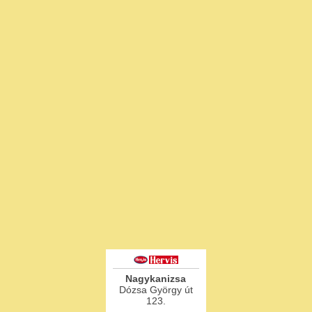
Nagykanizsa
Dózsa György út
123.