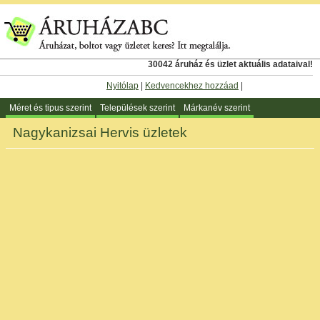
30042 áruház és üzlet aktuális adataival!
Nyitólap
|
Kedvencekhez hozzáad
|
Méret és tipus szerint
Települések szerint
Márkanév szerint
Nagykanizsai Hervis üzletek