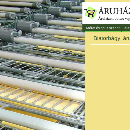
Méret és tipus szerint
Tele
Biatorbágyi áru