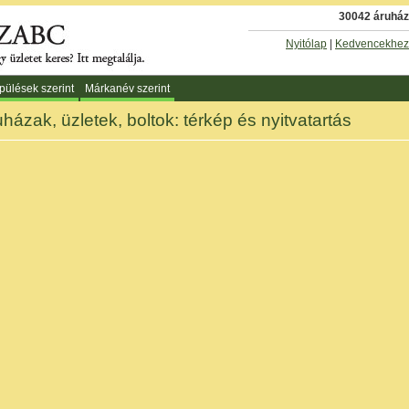
30042 áruház 
Nyitólap
|
Kedvencekhez
pülések szerint
Márkanév szerint
házak, üzletek, boltok: térkép és nyitvatartás