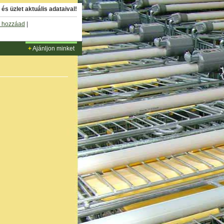
és üzlet aktuális adataival!
 hozzáad
|
+
Ajánljon minket