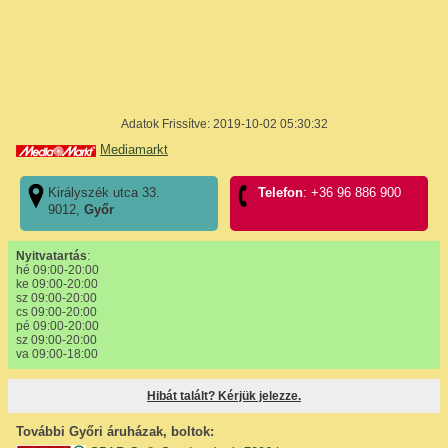
Adatok Frissítve: 2019-10-02 05:30:32
Mediamarkt
Királyszék utca 33.
Telefon
: +36 96 886 900
9012,
Győr
Nyitvatartás
:
hé 09:00-20:00
ke 09:00-20:00
sz 09:00-20:00
cs 09:00-20:00
pé 09:00-20:00
sz 09:00-20:00
va 09:00-18:00
Hibát talált? Kérjük jelezze.
További Győri áruházak, boltok: