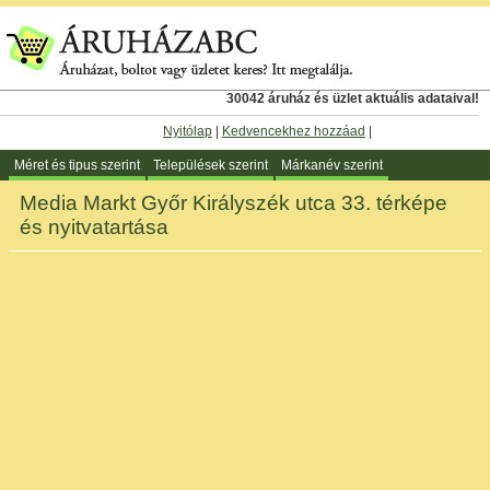
30042 áruház és üzlet aktuális adataival!
Nyitólap
|
Kedvencekhez hozzáad
|
Méret és tipus szerint
Települések szerint
Márkanév szerint
Media Markt Győr Királyszék utca 33. térképe
és nyitvatartása