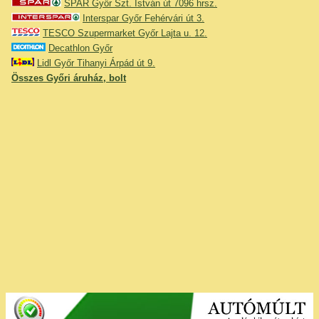
SPAR Győr Szt. István út 7096 hrsz.
Interspar Győr Fehérvári út 3.
TESCO Szupermarket Győr Lajta u. 12.
Decathlon Győr
Lidl Győr Tihanyi Árpád út 9.
Összes Győri áruház, bolt