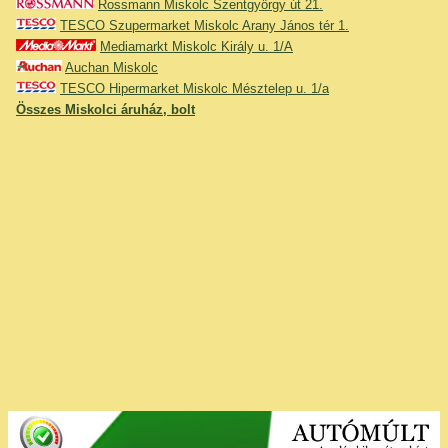
Rossmann Miskolc Szentgyörgy út 21.
TESCO Szupermarket Miskolc Arany János tér 1.
Mediamarkt Miskolc Király u. 1/A
Auchan Miskolc
TESCO Hipermarket Miskolc Mésztelep u. 1/a
Összes Miskolci áruház, bolt