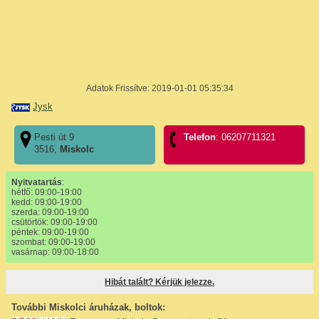
Adatok Frissítve: 2019-01-01 05:35:34
Jysk
Pesti út 9
Telefon
: 06207711321
3516,
Miskolc
Nyitvatartás
:
hétfő: 09:00-19:00
kedd: 09:00-19:00
szerda: 09:00-19:00
csütörtök: 09:00-19:00
péntek: 09:00-19:00
szombat: 09:00-19:00
vasárnap: 09:00-18:00
Hibát talált? Kérjük jelezze.
További Miskolci áruházak, boltok: