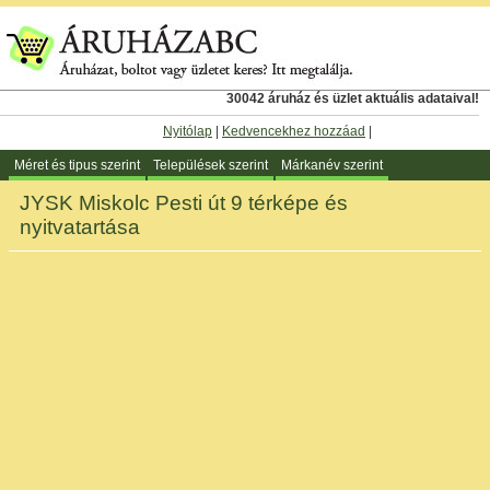
30042 áruház és üzlet aktuális adataival!
Nyitólap
|
Kedvencekhez hozzáad
|
Méret és tipus szerint
Települések szerint
Márkanév szerint
JYSK Miskolc Pesti út 9 térképe és
nyitvatartása