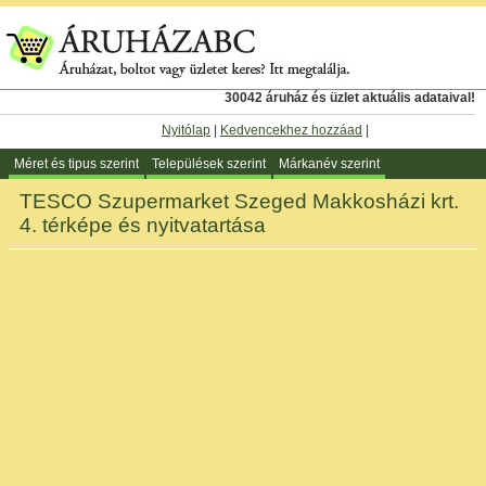
30042 áruház és üzlet aktuális adataival!
Nyitólap
|
Kedvencekhez hozzáad
|
Méret és tipus szerint
Települések szerint
Márkanév szerint
TESCO Szupermarket Szeged Makkosházi krt.
4. térképe és nyitvatartása